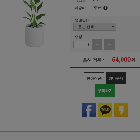
배송비
(무료)
물받침대
수량
54,000
옵션 적용가
원
관심상품
장바구니
구매하기