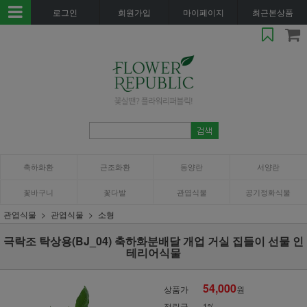
로그인
회원가입
마이페이지
최근본상품
축하화환
근조화환
동양란
서양란
꽃바구니
꽃다발
관엽식물
공기정화식물
관엽식물
관엽식물
소형
극락조 탁상용(BJ_04) 축하화분배달 개업 거실 집들이 선물 인
테리어식물
54,000
상품가
원
적립금
1%