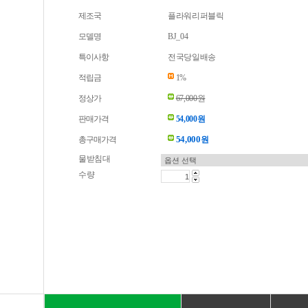
제조국
플라워리퍼블릭
모델명
BJ_04
특이사항
전국당일배송
적립금
1%
정상가
67,000원
판매가격
54,000원
54,000
총구매가격
원
물받침대
수량