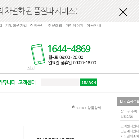
입
기업회원가입
장바구니
주문조회
마이페이지
이용안내
현재 위치
home
상품상세
>
장바구니 (
0
)
찜한상품
고객센터안
입금계좌안
카드결제조