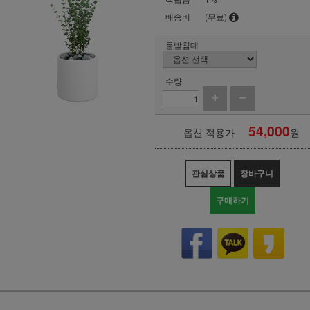
배송비
(무료)
물받침대
수량
54,000
옵션 적용가
원
관심상품
장바구니
구매하기