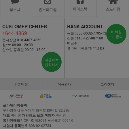
CUSTOMER CENTER
BANK ACCOUNT
1644-4869
비회원
농협 : 355-0032-7705-13
1:1 문의
신한 : 110-427-887160
문자상담 010-4407-4869
예금주 :
월~토 09:00 - 20:00
플라워리퍼블릭(박상현)
일요일·공휴일 09:00 - 18:00
지금바로
전화하기
PC 버전
이용안내
고객센터
플라워리퍼블릭
부산광역시 해운대구 양운로 80번길 22,9층
대표
박상현
개인정보 보호 책임자
박신영
통신판매업신고번호
제2014-부산해운-0664호
사업자 등록번호
608-92-02734