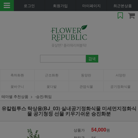
로그인
회원가입
마이페이지
최근본상품
축하화환
근조화환
동양란
서양란
꽃바구니
꽃다발
관엽식물
공기정화식물
테마별 추천상품
-승진/취임
유칼립투스 탁상용(BJ_03) 실내공기정화식물 미세먼지정화식
물 공기청정 선물 키우기쉬운 승진화분
54,000
상품가
원
적립금
1%