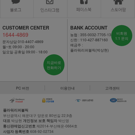
CUSTOMER CENTER
BANK ACCOUNT
1644-4869
비회원
농협 : 355-0032-7705-13
1:1 문의
신한 : 110-427-887160
문자상담 010-4407-4869
예금주 :
월~토 09:00 - 20:00
플라워리퍼블릭(박상현)
일요일·공휴일 09:00 - 18:00
지금바로
전화하기
PC 버전
이용안내
고객센터
플라워리퍼블릭
부산광역시 해운대구 양운로 80번길 22,9층
대표
박상현
개인정보 보호 책임자
박신영
통신판매업신고번호
제2014-부산해운-0664호
사업자 등록번호
608-92-02734