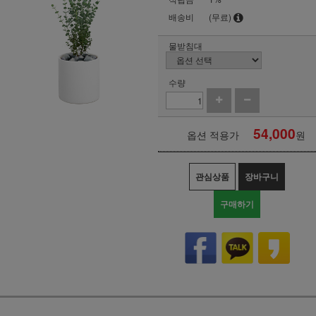
배송비
(무료)
물받침대
수량
54,000
옵션 적용가
원
관심상품
장바구니
구매하기