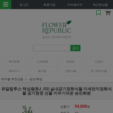
로그인
회원가입
마이페이지
최근본상품
축하화환
근조화환
동양란
서양란
꽃바구니
꽃다발
관엽식물
공기정화식물
테마별 추천상품
-승진/취임
유칼립투스 탁상용(BJ_03) 실내공기정화식물 미세먼지정화식
물 공기청정 선물 키우기쉬운 승진화분
54,000
상품가
원
적립금
1%