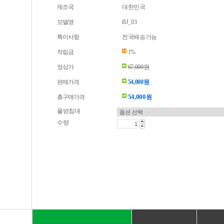
제조국
대한민국
모델명
BJ_03
특이사항
전국배송가능
적립금
1%
정상가
67,000원
판매가격
54,000원
54,000
총구매가격
원
물받침대
수량