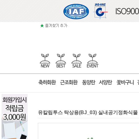
유칼립투스 탁상용(BJ_03) 실내공기정화식