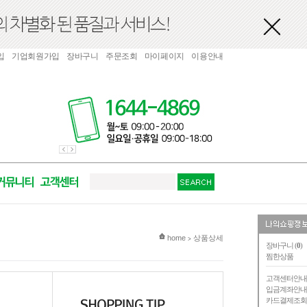
입
기업회원가입
장바구니
주문조회
마이페이지
이용안내
현재 위치
home
상품상세
>
장바구니 (
0
)
찜한상품
고객센터안
입금계좌안
카드결제조