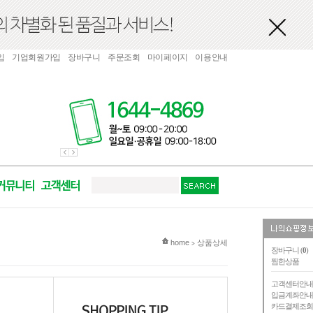
입
기업회원가입
장바구니
주문조회
마이페이지
이용안내
현재 위치
home
상품상세
>
장바구니 (
0
)
찜한상품
고객센터안
입금계좌안
카드결제조