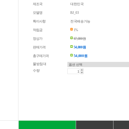
제조국
대한민국
모델명
BJ_03
특이사항
전국배송가능
적립금
1%
정상가
67,000원
판매가격
54,000원
54,000
총구매가격
원
물받침대
수량