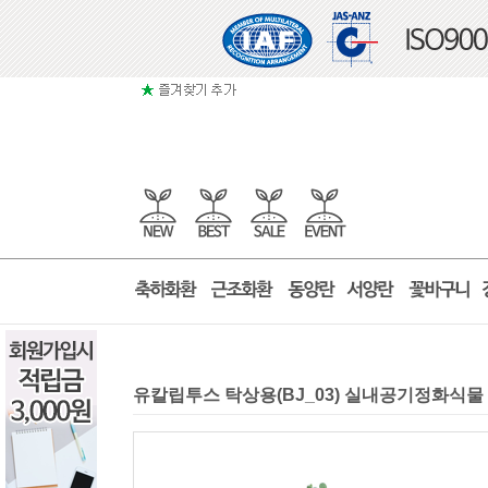
유칼립투스 탁상용(BJ_03) 실내공기정화식