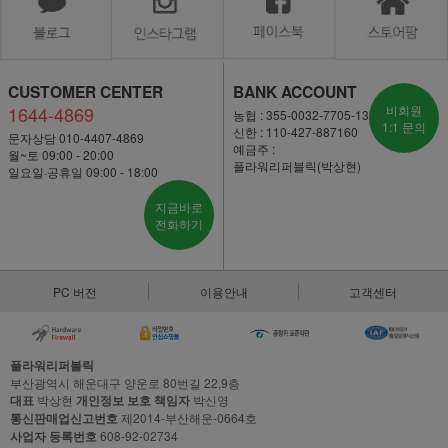
CUSTOMER CENTER
BANK ACCOUNT
1644-4869
비회원
농협 : 355-0032-7705-13
1:1 문의
신한 : 110-427-887160
문자상담 010-4407-4869
예금주 :
월~토 09:00 - 20:00
플라워리퍼블릭(박상현)
일요일·공휴일 09:00 - 18:00
지금바로
전화하기
PC 버전
이용안내
고객센터
플라워리퍼블릭
부산광역시 해운대구 양운로 80번길 22,9층
대표
박상현
개인정보 보호 책임자
박신영
통신판매업신고번호
제2014-부산해운-0664호
사업자 등록번호
608-92-02734