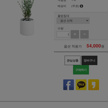
배송비
(무료)
물받침대
수량
54,000
옵션 적용가
원
관심상품
장바구니
구매하기