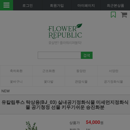
로그인
회원가입
마이페이지
최근본상품
축하화환
근조화환
동양란
서양란
꽃바구니
꽃다발
관엽식물
공기정화식물
NEW
유칼립투스 탁상용(BJ_03) 실내공기정화식물 미세먼지정화식
물 공기청정 선물 키우기쉬운 승진화분
54,000
상품가
원
적립금
1%