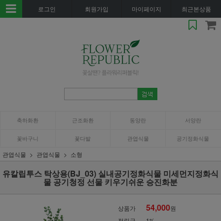
로그인
회원가입
마이페이지
최근본상품
축하화환
근조화환
동양란
서양란
꽃바구니
꽃다발
관엽식물
공기정화식물
관엽식물
관엽식물
소형
유칼립투스 탁상용(BJ_03) 실내공기정화식물 미세먼지정화식
물 공기청정 선물 키우기쉬운 승진화분
54,000
상품가
원
적립금
1%