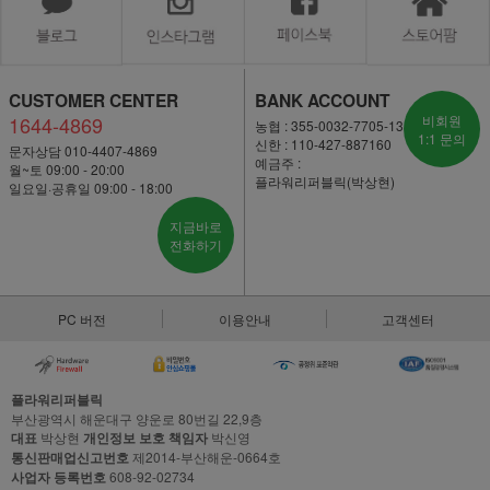
CUSTOMER CENTER
BANK ACCOUNT
1644-4869
비회원
농협 : 355-0032-7705-13
1:1 문의
신한 : 110-427-887160
문자상담 010-4407-4869
예금주 :
월~토 09:00 - 20:00
플라워리퍼블릭(박상현)
일요일·공휴일 09:00 - 18:00
지금바로
전화하기
PC 버전
이용안내
고객센터
플라워리퍼블릭
부산광역시 해운대구 양운로 80번길 22,9층
대표
박상현
개인정보 보호 책임자
박신영
통신판매업신고번호
제2014-부산해운-0664호
사업자 등록번호
608-92-02734