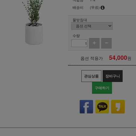
배송비
(무료)
물받침대
수량
54,000
옵션 적용가
원
관심상품
장바구니
구매하기