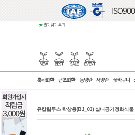
유칼립투스 탁상용(BJ_03) 실내공기정화식