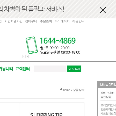
입
기업회원가입
장바구니
주문조회
마이페이지
이용안내
현재 위치
home
상품상세
>
장바구니 (
0
)
찜한상품
고객센터안
입금계좌안
카드결제조