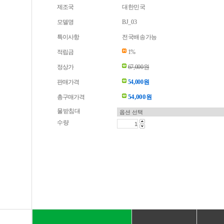
제조국
대한민국
모델명
BJ_03
특이사항
전국배송가능
적립금
1%
정상가
67,000원
판매가격
54,000원
54,000
총구매가격
원
물받침대
수량