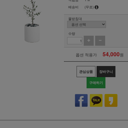
배송비
(무료)
물받침대
수량
54,000
옵션 적용가
원
관심상품
장바구니
구매하기