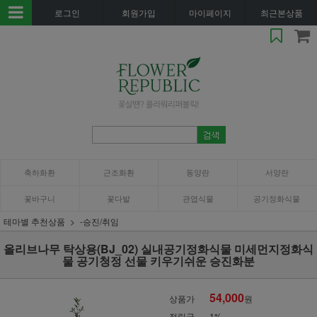
로그인
회원가입
마이페이지
최근본상품
축하화환
근조화환
동양란
서양란
꽃바구니
꽃다발
관엽식물
공기정화식물
테마별 추천상품
-승진/취임
올리브나무 탁상용(BJ_02) 실내공기정화식물 미세먼지정화식
물 공기청정 선물 키우기쉬운 승진화분
54,000
상품가
원
적립금
1%