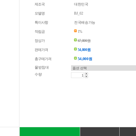
제조국
대한민국
모델명
BJ_02
특이사항
전국배송가능
적립금
1%
정상가
67,000원
판매가격
54,000원
54,000
총구매가격
원
물받침대
수량