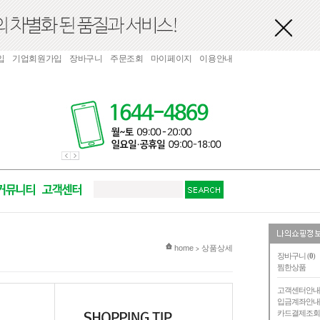
입
기업회원가입
장바구니
주문조회
마이페이지
이용안내
현재 위치
home
상품상세
>
장바구니 (
0
)
찜한상품
고객센터안
입금계좌안
카드결제조