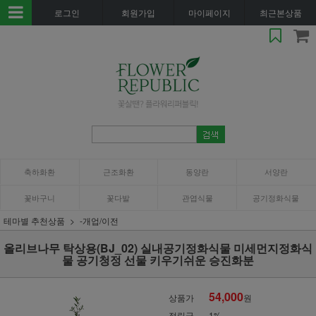
로그인
회원가입
마이페이지
최근본상품
축하화환
근조화환
동양란
서양란
꽃바구니
꽃다발
관엽식물
공기정화식물
테마별 추천상품
-개업/이전
올리브나무 탁상용(BJ_02) 실내공기정화식물 미세먼지정화식
물 공기청정 선물 키우기쉬운 승진화분
54,000
상품가
원
적립금
1%