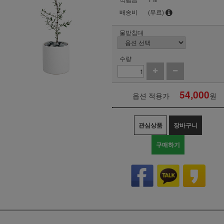
배송비
(무료)
물받침대
수량
54,000
옵션 적용가
원
관심상품
장바구니
구매하기