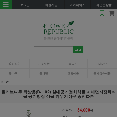
로그인
회원가입
마이페이지
최근본상품
축하화환
근조화환
동양란
서양란
꽃바구니
꽃다발
관엽식물
공기정화식물
NEW
올리브나무 탁상용(BJ_02) 실내공기정화식물 미세먼지정화식
물 공기청정 선물 키우기쉬운 승진화분
54,000
상품가
원
적립금
1%