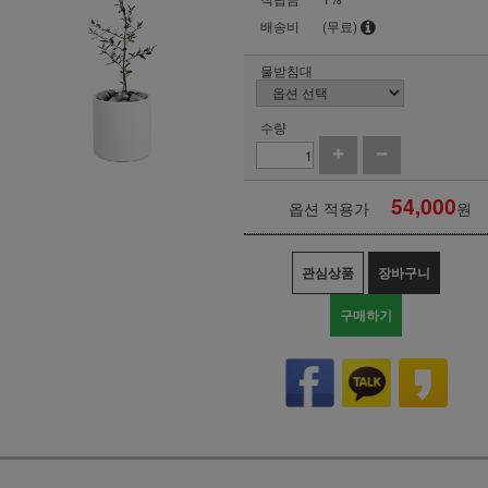
배송비
(무료)
물받침대
수량
54,000
옵션 적용가
원
관심상품
장바구니
구매하기