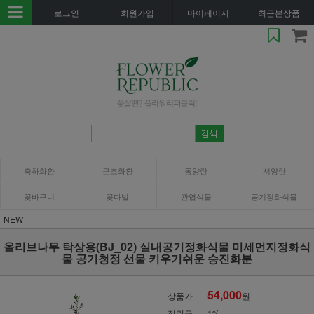
로그인
회원가입
마이페이지
최근본상품
축하화환
근조화환
동양란
서양란
꽃바구니
꽃다발
관엽식물
공기정화식물
NEW
올리브나무 탁상용(BJ_02) 실내공기정화식물 미세먼지정화식
물 공기청정 선물 키우기쉬운 승진화분
54,000
상품가
원
적립금
1%