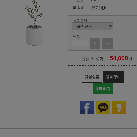
배송비
(무료)
물받침대
수량
54,000
옵션 적용가
원
관심상품
장바구니
구매하기