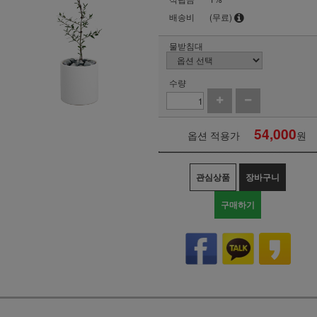
배송비
(무료)
물받침대
수량
54,000
옵션 적용가
원
관심상품
장바구니
구매하기