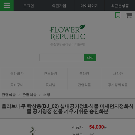
로그인
회원가입
마이페이지
최근본상품
축하화환
근조화환
동양란
서양란
꽃바구니
꽃다발
관엽식물
공기정화식물
관엽식물
관엽식물
소형
올리브나무 탁상용(BJ_02) 실내공기정화식물 미세먼지정화식
물 공기청정 선물 키우기쉬운 승진화분
54,000
상품가
원
적립금
1%