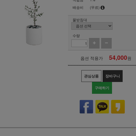
배송비
(무료)
물받침대
수량
54,000
옵션 적용가
원
관심상품
장바구니
구매하기