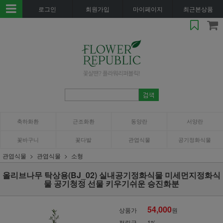
로그인
회원가입
마이페이지
최근본상품
축하화환
근조화환
동양란
서양란
꽃바구니
꽃다발
관엽식물
공기정화식물
관엽식물
관엽식물
소형
올리브나무 탁상용(BJ_02) 실내공기정화식물 미세먼지정화식
물 공기청정 선물 키우기쉬운 승진화분
54,000
상품가
원
적립금
1%