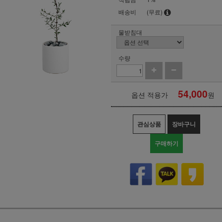
배송비
(무료)
물받침대
수량
54,000
옵션 적용가
원
관심상품
장바구니
구매하기