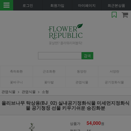
로그인
회원가입
마이페이지
최근본상품
축하화환
근조화환
동양란
서양란
꽃바구니
꽃다발
관엽식물
공기정화식물
관엽식물
관엽식물
소형
올리브나무 탁상용(BJ_02) 실내공기정화식물 미세먼지정화식
물 공기청정 선물 키우기쉬운 승진화분
54,000
상품가
원
적립금
1%