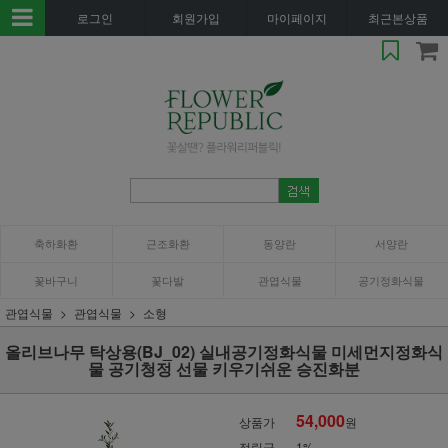
로그인
회원가입
마이페이지
최근본상품
축하화환
근조화환
동양란
서양란
꽃바구니
꽃다발
관엽식물
공기정화식물
관엽식물
관엽식물
소형
올리브나무 탁상용(BJ_02) 실내공기정화식물 미세먼지정화식
물 공기청정 선물 키우기쉬운 승진화분
54,000
상품가
원
적립금
1%