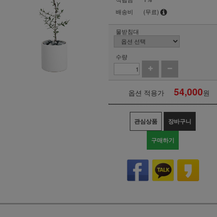
배송비
(무료)
물받침대
수량
54,000
옵션 적용가
원
관심상품
장바구니
구매하기