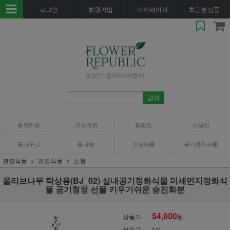
로그인
회원가입
마이페이지
최근본상품
축하화환
근조화환
동양란
서양란
꽃바구니
꽃다발
관엽식물
공기정화식물
관엽식물
관엽식물
소형
올리브나무 탁상용(BJ_02) 실내공기정화식물 미세먼지정화식
물 공기청정 선물 키우기쉬운 승진화분
54,000
상품가
원
적립금
1%