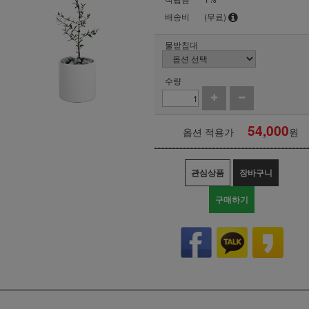
배송비
(무료)
물받침대
수량
54,000
옵션 적용가
원
관심상품
장바구니
구매하기