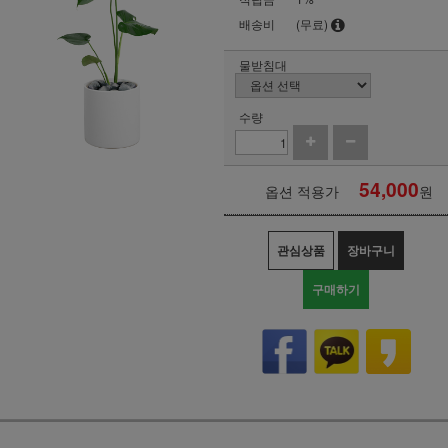
배송비
(무료)
물받침대
수량
54,000
옵션 적용가
원
관심상품
장바구니
구매하기