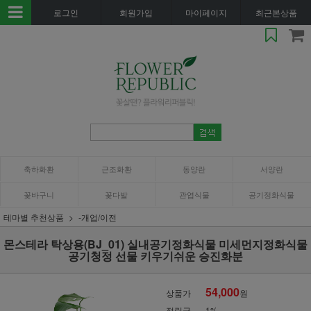
로그인
회원가입
마이페이지
최근본상품
축하화환
근조화환
동양란
서양란
꽃바구니
꽃다발
관엽식물
공기정화식물
테마별 추천상품
-개업/이전
몬스테라 탁상용(BJ_01) 실내공기정화식물 미세먼지정화식물
공기청정 선물 키우기쉬운 승진화분
54,000
상품가
원
적립금
1%