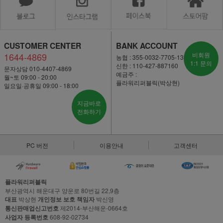
CUSTOMER CENTER
BANK ACCOUNT
1644-4869
비회원
농협 : 355-0032-7705-13
1:1 문의
신한 : 110-427-887160
문자상담 010-4407-4869
예금주 :
월~토 09:00 - 20:00
플라워리퍼블릭(박상현)
일요일·공휴일 09:00 - 18:00
지금바로
전화하기
PC 버전
이용안내
고객센터
플라워리퍼블릭
부산광역시 해운대구 양운로 80번길 22,9층
대표
박상현
개인정보 보호 책임자
박신영
통신판매업신고번호
제2014-부산해운-0664호
사업자 등록번호
608-92-02734