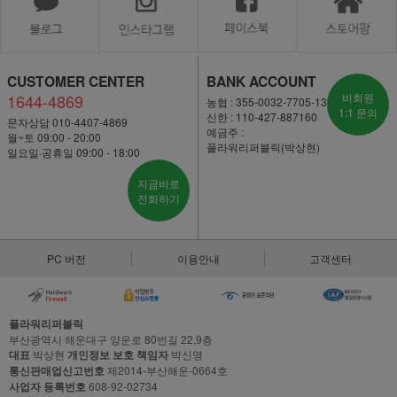
CUSTOMER CENTER
BANK ACCOUNT
1644-4869
비회원
농협 : 355-0032-7705-13
1:1 문의
신한 : 110-427-887160
문자상담 010-4407-4869
예금주 :
월~토 09:00 - 20:00
플라워리퍼블릭(박상현)
일요일·공휴일 09:00 - 18:00
지금바로
전화하기
PC 버전
이용안내
고객센터
플라워리퍼블릭
부산광역시 해운대구 양운로 80번길 22,9층
대표
박상현
개인정보 보호 책임자
박신영
통신판매업신고번호
제2014-부산해운-0664호
사업자 등록번호
608-92-02734