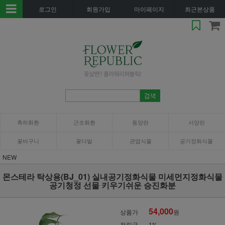
로그인
회원가입
마이페이지
최근본상품
축하화환
근조화환
동양란
서양란
꽃바구니
꽃다발
관엽식물
공기정화식물
NEW
몬스테라 탁상용(BJ_01) 실내공기정화식물 미세먼지정화식물
공기청정 선물 키우기쉬운 승진화분
54,000
상품가
원
적립금
1%