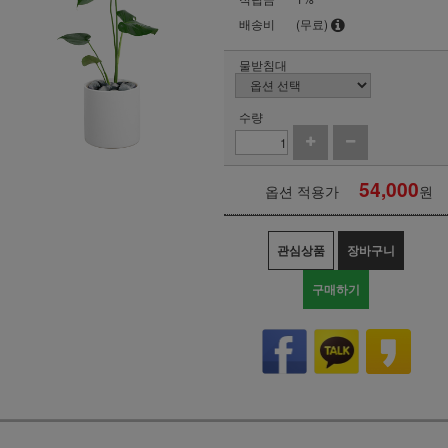
배송비
(무료)
물받침대
수량
54,000
옵션 적용가
원
관심상품
장바구니
구매하기