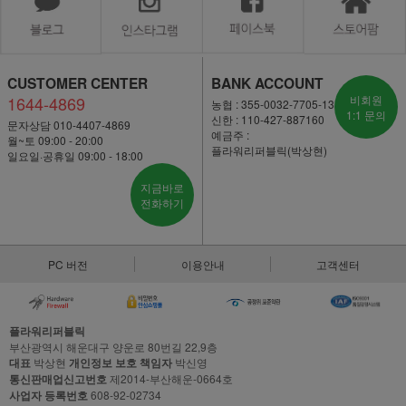
CUSTOMER CENTER
BANK ACCOUNT
1644-4869
비회원
농협 : 355-0032-7705-13
1:1 문의
신한 : 110-427-887160
문자상담 010-4407-4869
예금주 :
월~토 09:00 - 20:00
플라워리퍼블릭(박상현)
일요일·공휴일 09:00 - 18:00
지금바로
전화하기
PC 버전
이용안내
고객센터
플라워리퍼블릭
부산광역시 해운대구 양운로 80번길 22,9층
대표
박상현
개인정보 보호 책임자
박신영
통신판매업신고번호
제2014-부산해운-0664호
사업자 등록번호
608-92-02734