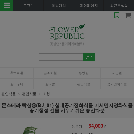
로그인
회원가입
마이페이지
최근본상품
축하화환
근조화환
동양란
서양란
꽃바구니
꽃다발
관엽식물
공기정화식물
관엽식물
관엽식물
소형
몬스테라 탁상용(BJ_01) 실내공기정화식물 미세먼지정화식물
공기청정 선물 키우기쉬운 승진화분
54,000
상품가
원
적립금
1%