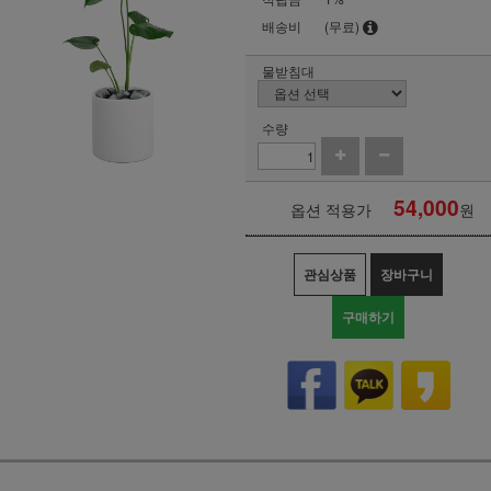
배송비
(무료)
물받침대
수량
54,000
옵션 적용가
원
관심상품
장바구니
구매하기