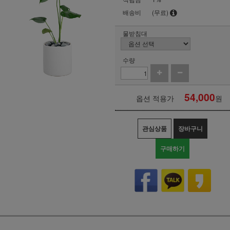
배송비
(무료)
물받침대
수량
54,000
옵션 적용가
원
관심상품
장바구니
구매하기