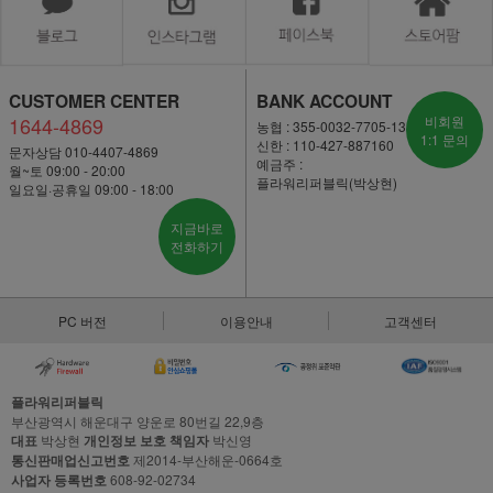
CUSTOMER CENTER
BANK ACCOUNT
1644-4869
비회원
농협 : 355-0032-7705-13
1:1 문의
신한 : 110-427-887160
문자상담 010-4407-4869
예금주 :
월~토 09:00 - 20:00
플라워리퍼블릭(박상현)
일요일·공휴일 09:00 - 18:00
지금바로
전화하기
PC 버전
이용안내
고객센터
플라워리퍼블릭
부산광역시 해운대구 양운로 80번길 22,9층
대표
박상현
개인정보 보호 책임자
박신영
통신판매업신고번호
제2014-부산해운-0664호
사업자 등록번호
608-92-02734