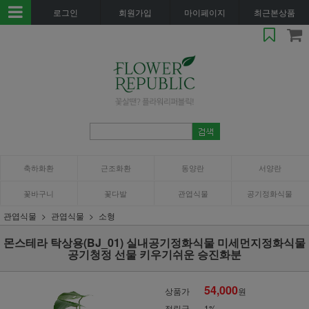
로그인
회원가입
마이페이지
최근본상품
축하화환
근조화환
동양란
서양란
꽃바구니
꽃다발
관엽식물
공기정화식물
관엽식물
관엽식물
소형
몬스테라 탁상용(BJ_01) 실내공기정화식물 미세먼지정화식물
공기청정 선물 키우기쉬운 승진화분
54,000
상품가
원
적립금
1%