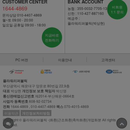
CUSTOMER CENTER
BANK ACCOUNT
1644-4869
비회원
농협 : 355-0032-7705-13
1:1 문의
신한 : 110-427-887160
문자상담 010-4407-4869
예금주 :
월~토 09:00 - 20:00
플라워리퍼블릭(박상현)
일요일·공휴일 09:00 - 18:00
지금바로
전화하기
PC 버전
이용안내
고객센터
플라워리퍼블릭
부산광역시 해운대구 양운로 80번길 22,9층
대표
박상현
개인정보 보호 책임자
박신영
통신판매업신고번호
제2014-부산해운-0664호
사업자 등록번호
608-92-02734
전화
1644-4869 , 010-4407-4869
팩스
070-4015-4869
이용약관
개인정보처리방침
Copyright © 플라워리퍼블릭 -|화환|근조화환|축하화환|개업화분 All rights
reserved.