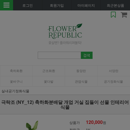
로그인
회원가입
마이페이지
최근본상품
축하화환
근조화환
동양란
서양란
꽃바구니
꽃다발
관엽식물
공기정화식물
실내공기정화식물
극락조 (NY_12) 축하화분배달 개업 거실 집들이 선물 인테리어
식물
120,000
상품가
원
적립금
1%