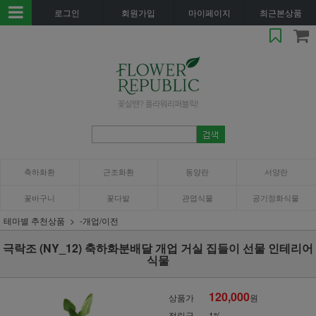
로그인
회원가입
마이페이지
최근본상품
축하화환
근조화환
동양란
서양란
꽃바구니
꽃다발
관엽식물
공기정화식물
테마별 추천상품
-개업/이전
극락조 (NY_12) 축하화분배달 개업 거실 집들이 선물 인테리어
식물
120,000
상품가
원
적립금
1%