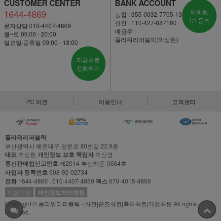
CUSTOMER CENTER
BANK ACCOUNT
1644-4869
비회원
농협 : 355-0032-7705-13
1:1 문의
신한 : 110-427-887160
문자상담 010-4407-4869
예금주 :
월~토 09:00 - 20:00
플라워리퍼블릭(박상현)
일요일·공휴일 09:00 - 18:00
지금바로
전화하기
PC 버전
이용안내
고객센터
플라워리퍼블릭
부산광역시 해운대구 양운로 80번길 22,9층
대표
박상현
개인정보 보호 책임자
박신영
통신판매업신고번호
제2014-부산해운-0664호
사업자 등록번호
608-92-02734
전화
1644-4869 , 010-4407-4869
팩스
070-4015-4869
이용약관
개인정보처리방침
Copyright © 플라워리퍼블릭 -|화환|근조화환|축하화환|개업화분 All rights
reserved.