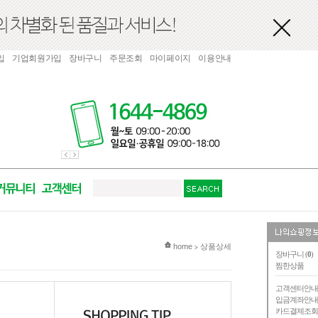
입
기업회원가입
장바구니
주문조회
마이페이지
이용안내
현재 위치
home
상품상세
>
장바구니 (
0
)
찜한상품
고객센터안
입금계좌안
카드결제조