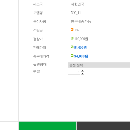
제조국
대한민국
모델명
NY_11
특이사항
전국배송가능
적립금
1%
정상가
110,000원
판매가격
94,000원
94,000
총구매가격
원
물받침대
수량