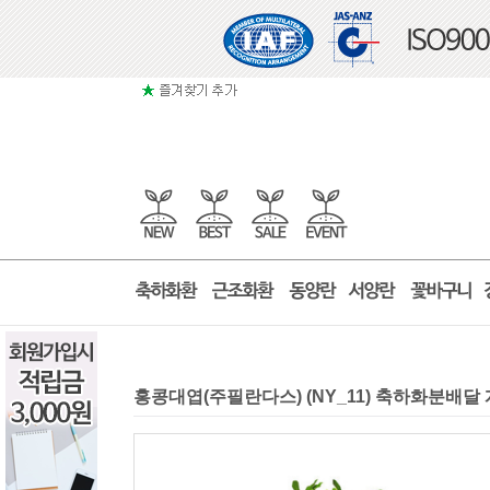
홍콩대엽(주필란다스) (NY_11) 축하화분배