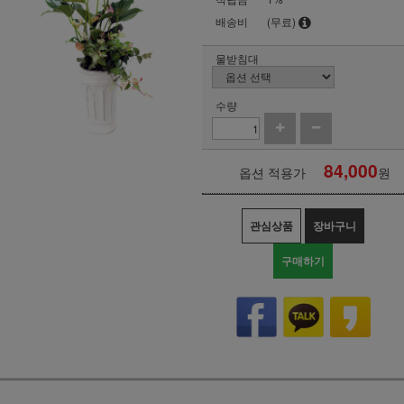
배송비
(무료)
물받침대
수량
84,000
옵션 적용가
원
관심상품
장바구니
구매하기