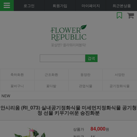
로그인
회원가입
마이페이지
최근본상품
축하화환
근조화환
동양란
서양란
꽃바구니
꽃다발
관엽식물
공기정화식물
NEW
안시리움 (RI_073) 실내공기정화식물 미세먼지정화식물 공기청
정 선물 키우기쉬운 승진화분
84,000
상품가
원
적립금
1%