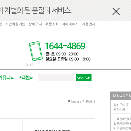
입
기업회원가입
장바구니
주문조회
마이페이지
이용안내
현재 위치
home
상품상세
>
장바구니 (
0
)
찜한상품
고객센터안
입금계좌안
카드결제조