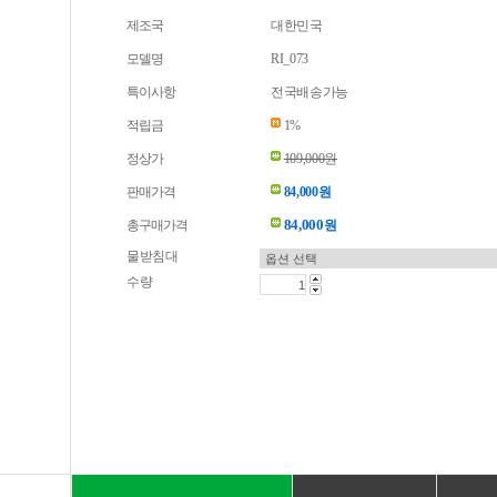
제조국
대한민국
모델명
RI_073
특이사항
전국배송가능
적립금
1%
정상가
109,000원
판매가격
84,000원
84,000
총구매가격
원
물받침대
수량