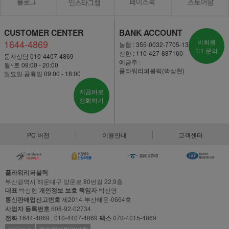
CUSTOMER CENTER
BANK ACCOUNT
1644-4869
비회원
농협 : 355-0032-7705-13
1:1 문의
신한 : 110-427-887160
문자상담 010-4407-4869
예금주 :
월~토 09:00 - 20:00
플라워리퍼블릭(박상현)
일요일·공휴일 09:00 - 18:00
지금바로
전화하기
PC 버전
이용안내
고객센터
플라워리퍼블릭
부산광역시 해운대구 양운로 80번길 22,9층
대표
박상현
개인정보 보호 책임자
박신영
통신판매업신고번호
제2014-부산해운-0664호
사업자 등록번호
608-92-02734
전화
1644-4869 , 010-4407-4869
팩스
070-4015-4869