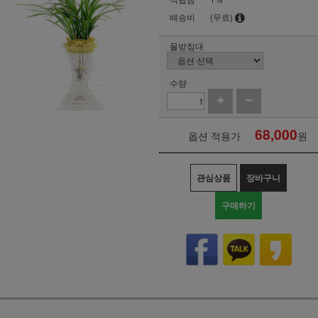
배송비
(무료)
물받침대
수량
68,000
옵션 적용가
원
관심상품
장바구니
구매하기