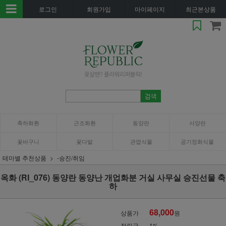
로그인
회원가입
마이페이지
최근본상품
축하화환
근조화환
동양란
서양란
꽃바구니
꽃다발
관엽식물
공기정화식물
테마별 추천상품
-승진/취임
옥화 (RI_076) 동양란 동양난 개업화분 거실 사무실 승진선물 축
하
68,000
상품가
원
적립금
1%