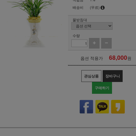
배송비
(무료)
물받침대
수량
68,000
옵션 적용가
원
관심상품
장바구니
구매하기