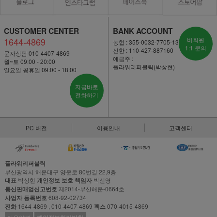
CUSTOMER CENTER
BANK ACCOUNT
1644-4869
비회원
농협 : 355-0032-7705-13
1:1 문의
신한 : 110-427-887160
문자상담 010-4407-4869
예금주 :
월~토 09:00 - 20:00
플라워리퍼블릭(박상현)
일요일·공휴일 09:00 - 18:00
지금바로
전화하기
PC 버전
이용안내
고객센터
플라워리퍼블릭
부산광역시 해운대구 양운로 80번길 22,9층
대표
박상현
개인정보 보호 책임자
박신영
통신판매업신고번호
제2014-부산해운-0664호
사업자 등록번호
608-92-02734
전화
1644-4869 , 010-4407-4869
팩스
070-4015-4869