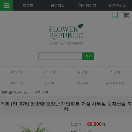
로그인
회원가입
마이페이지
최근본상품
축하화환
근조화환
동양란
서양란
꽃바구니
꽃다발
관엽식물
공기정화식물
테마별 추천상품
-승진/취임
옥화 (RI_076) 동양란 동양난 개업화분 거실 사무실 승진선물 축
하
68,000
상품가
원
적립금
1%