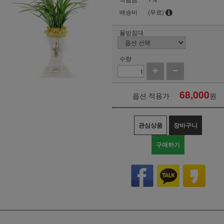
배송비
(무료)
물받침대
수량
68,000
옵션 적용가
원
관심상품
장바구니
구매하기