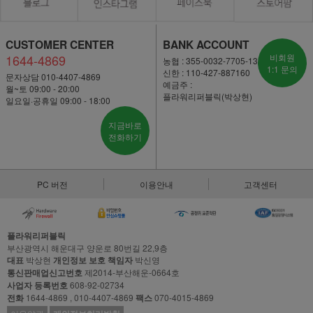
CUSTOMER CENTER
BANK ACCOUNT
1644-4869
비회원
농협 : 355-0032-7705-13
1:1 문의
신한 : 110-427-887160
문자상담 010-4407-4869
예금주 :
월~토 09:00 - 20:00
플라워리퍼블릭(박상현)
일요일·공휴일 09:00 - 18:00
지금바로
전화하기
PC 버전
이용안내
고객센터
플라워리퍼블릭
부산광역시 해운대구 양운로 80번길 22,9층
대표
박상현
개인정보 보호 책임자
박신영
통신판매업신고번호
제2014-부산해운-0664호
사업자 등록번호
608-92-02734
전화
1644-4869 , 010-4407-4869
팩스
070-4015-4869