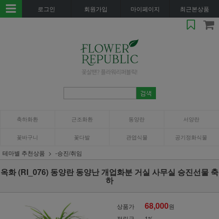
로그인
회원가입
마이페이지
최근본상품
축하화환
근조화환
동양란
서양란
꽃바구니
꽃다발
관엽식물
공기정화식물
테마별 추천상품
-승진/취임
옥화 (RI_076) 동양란 동양난 개업화분 거실 사무실 승진선물 축
하
68,000
상품가
원
적립금
1%