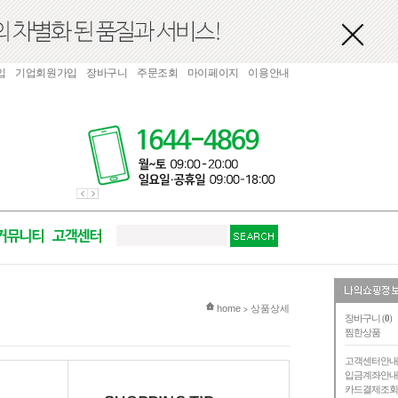
입
기업회원가입
장바구니
주문조회
마이페이지
이용안내
현재 위치
home
상품상세
>
장바구니 (
0
)
찜한상품
고객센터안
입금계좌안
카드결제조