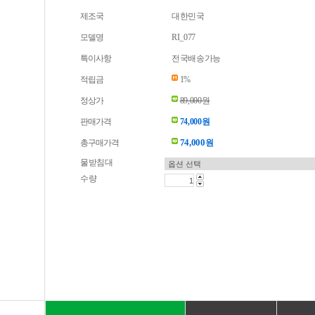
제조국
대한민국
모델명
RI_077
특이사항
전국배송가능
적립금
1%
정상가
89,000원
판매가격
74,000원
74,000
총구매가격
원
물받침대
수량