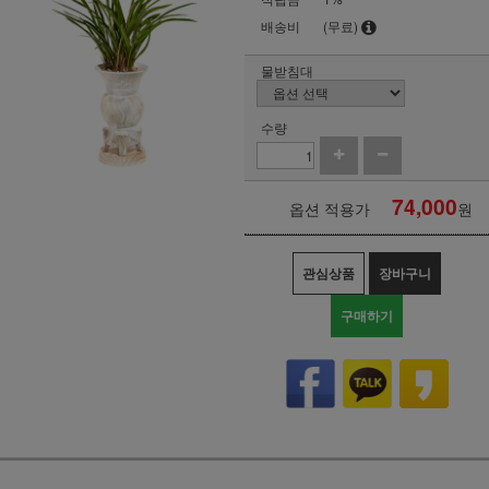
배송비
(무료)
물받침대
수량
74,000
옵션 적용가
원
관심상품
장바구니
구매하기