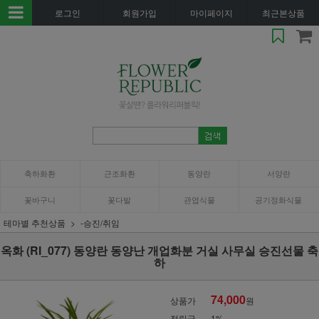
로그인
회원가입
마이페이지
최근본상품
축하화환
근조화환
동양란
서양란
꽃바구니
꽃다발
관엽식물
공기정화식물
테마별 추천상품
-승진/취임
옥화 (RI_077) 동양란 동양난 개업화분 거실 사무실 승진선물 축
하
74,000
상품가
원
적립금
1%