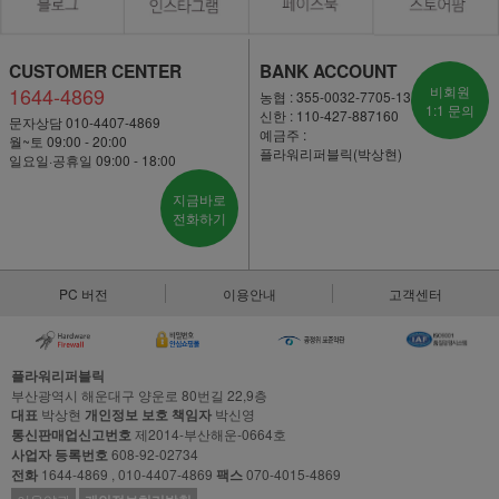
CUSTOMER CENTER
BANK ACCOUNT
1644-4869
비회원
농협 : 355-0032-7705-13
1:1 문의
신한 : 110-427-887160
문자상담 010-4407-4869
예금주 :
월~토 09:00 - 20:00
플라워리퍼블릭(박상현)
일요일·공휴일 09:00 - 18:00
지금바로
전화하기
PC 버전
이용안내
고객센터
플라워리퍼블릭
부산광역시 해운대구 양운로 80번길 22,9층
대표
박상현
개인정보 보호 책임자
박신영
통신판매업신고번호
제2014-부산해운-0664호
사업자 등록번호
608-92-02734
전화
1644-4869 , 010-4407-4869
팩스
070-4015-4869