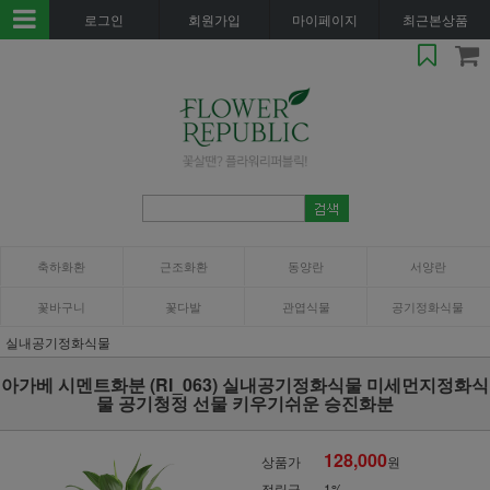
로그인
회원가입
마이페이지
최근본상품
축하화환
근조화환
동양란
서양란
꽃바구니
꽃다발
관엽식물
공기정화식물
실내공기정화식물
아가베 시멘트화분 (RI_063) 실내공기정화식물 미세먼지정화식
물 공기청정 선물 키우기쉬운 승진화분
128,000
상품가
원
적립금
1%