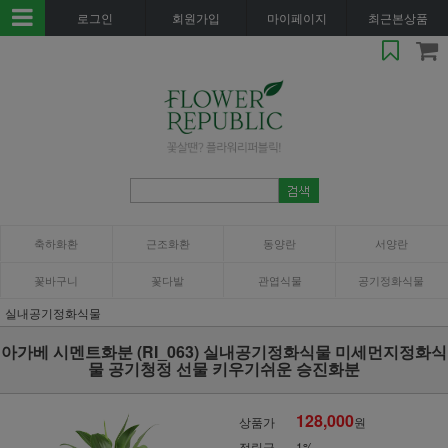
로그인
회원가입
마이페이지
최근본상품
축하화환
근조화환
동양란
서양란
꽃바구니
꽃다발
관엽식물
공기정화식물
실내공기정화식물
아가베 시멘트화분 (RI_063) 실내공기정화식물 미세먼지정화식
물 공기청정 선물 키우기쉬운 승진화분
128,000
상품가
원
적립금
1%