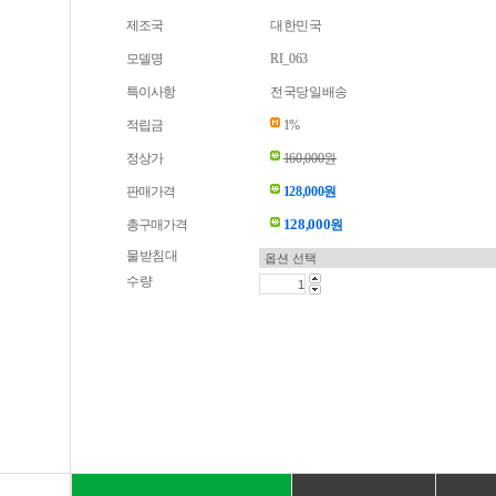
제조국
대한민국
모델명
RI_063
특이사항
전국당일배송
적립금
1%
정상가
160,000원
판매가격
128,000원
128,000
총구매가격
원
물받침대
수량