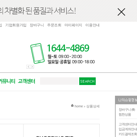
입
기업회원가입
장바구니
주문조회
마이페이지
이용안내
현재 위치
home
상품상세
>
장바구니 (
0
)
찜한상품
고객센터안
입금계좌안
카드결제조