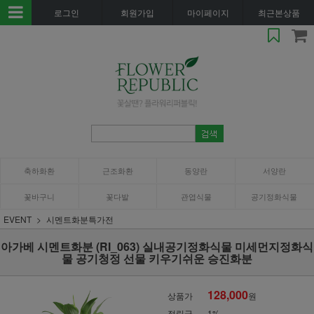
로그인
회원가입
마이페이지
최근본상품
축하화환
근조화환
동양란
서양란
꽃바구니
꽃다발
관엽식물
공기정화식물
EVENT
시멘트화분특가전
아가베 시멘트화분 (RI_063) 실내공기정화식물 미세먼지정화식
물 공기청정 선물 키우기쉬운 승진화분
128,000
상품가
원
적립금
1%