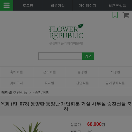
로그인
회원가입
마이페이지
최근본상품
축하화환
근조화환
동양란
서양란
꽃바구니
꽃다발
관엽식물
공기정화식물
테마별 추천상품
-승진/취임
옥화 (RI_078) 동양란 동양난 개업화분 거실 사무실 승진선물 축
하
68,000
상품가
원
적립금
1%