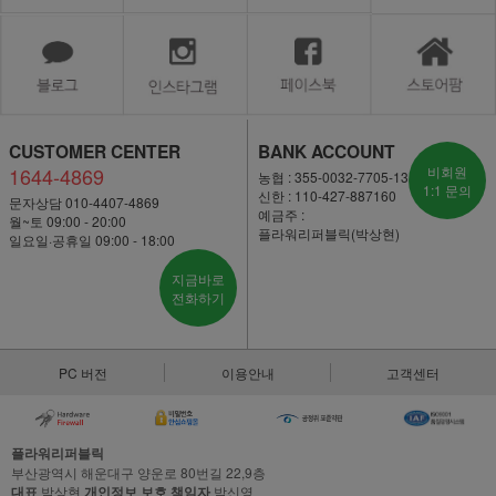
CUSTOMER CENTER
BANK ACCOUNT
1644-4869
비회원
농협 : 355-0032-7705-13
1:1 문의
신한 : 110-427-887160
문자상담 010-4407-4869
예금주 :
월~토 09:00 - 20:00
플라워리퍼블릭(박상현)
일요일·공휴일 09:00 - 18:00
지금바로
전화하기
PC 버전
이용안내
고객센터
플라워리퍼블릭
부산광역시 해운대구 양운로 80번길 22,9층
대표
박상현
개인정보 보호 책임자
박신영