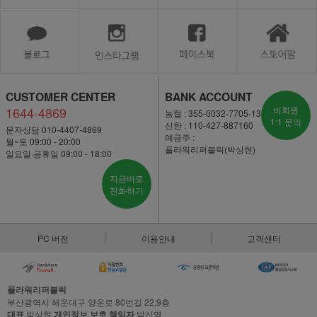
CUSTOMER CENTER
BANK ACCOUNT
1644-4869
비회원
농협 : 355-0032-7705-13
1:1 문의
신한 : 110-427-887160
문자상담 010-4407-4869
예금주 :
월~토 09:00 - 20:00
플라워리퍼블릭(박상현)
일요일·공휴일 09:00 - 18:00
지금바로
전화하기
PC 버전
이용안내
고객센터
플라워리퍼블릭
부산광역시 해운대구 양운로 80번길 22,9층
대표
박상현
개인정보 보호 책임자
박신영