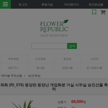
로그인
회원가입
마이페이지
최근본상품
축하화환
근조화환
동양란
서양란
꽃바구니
꽃다발
관엽식물
공기정화식물
테마별 추천상품
-승진/취임
옥화 (RI_078) 동양란 동양난 개업화분 거실 사무실 승진선물 축
하
68,000
상품가
원
적립금
1%