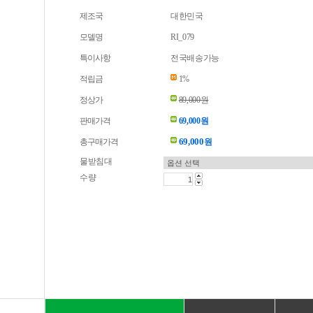
제조국
대한민국
모델명
RI_079
특이사항
전국배송가능
적립금
1%
정상가
89,000원
판매가격
69,000원
69,000
총구매가격
원
물받침대
수량