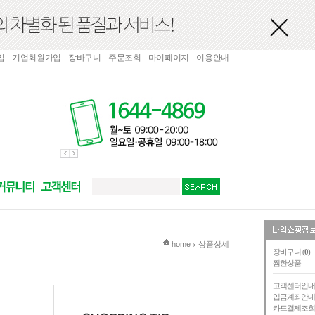
입
기업회원가입
장바구니
주문조회
마이페이지
이용안내
현재 위치
home
상품상세
>
장바구니 (
0
)
찜한상품
고객센터안
입금계좌안
카드결제조