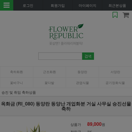
로그인
회원가입
마이페이지
최근본상품
축하화환
근조화환
동양란
서양란
꽃바구니
꽃다발
관엽식물
공기정화식물
승진 및 취임 축하상품
옥화금 (RI_080) 동양란 동양난 개업화분 거실 사무실 승진선물
축하
89,000
상품가
원
적립금
1%