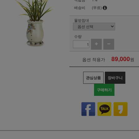
배송비
(무료)
물받침대
수량
89,000
옵션 적용가
원
관심상품
장바구니
구매하기