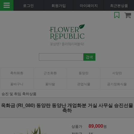
로그인
회원가입
마이페이지
최근본상품
축하화환
근조화환
동양란
서양란
꽃바구니
꽃다발
관엽식물
공기정화식물
승진 및 취임 축하상품
옥화금 (RI_080) 동양란 동양난 개업화분 거실 사무실 승진선물
축하
89,000
상품가
원
적립금
1%