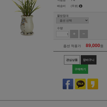
배송비
(무료)
물받침대
수량
89,000
옵션 적용가
원
관심상품
장바구니
구매하기