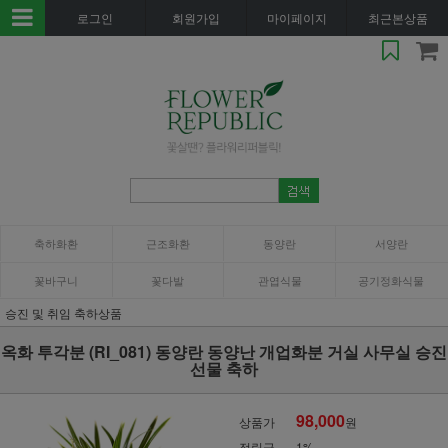
로그인
회원가입
마이페이지
최근본상품
축하화환
근조화환
동양란
서양란
꽃바구니
꽃다발
관엽식물
공기정화식물
승진 및 취임 축하상품
옥화 투각분 (RI_081) 동양란 동양난 개업화분 거실 사무실 승진
선물 축하
98,000
상품가
원
적립금
1%