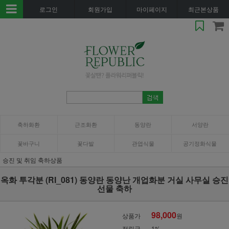
로그인
회원가입
마이페이지
최근본상품
축하화환
근조화환
동양란
서양란
꽃바구니
꽃다발
관엽식물
공기정화식물
승진 및 취임 축하상품
옥화 투각분 (RI_081) 동양란 동양난 개업화분 거실 사무실 승진
선물 축하
98,000
상품가
원
적립금
1%