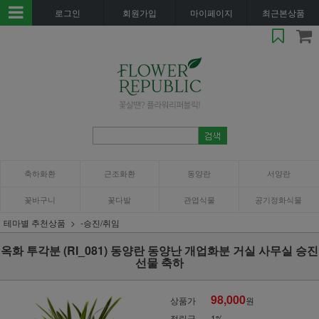
로그인
회원가입
마이페이지
최근본상품
축하화환
근조화환
동양란
서양란
꽃바구니
꽃다발
관엽식물
공기정화식물
테마별 추천상품
-승진/취임
옥화 투각분 (RI_081) 동양란 동양난 개업화분 거실 사무실 승진
선물 축하
98,000
상품가
원
적립금
1%