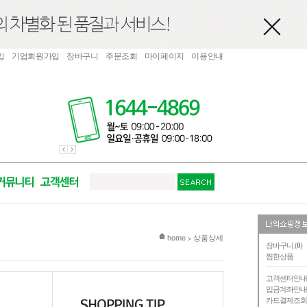
입
기업회원가입
장바구니
주문조회
마이페이지
이용안내
현재 위치
home
상품상세
>
장바구니 (
0
)
찜한상품
고객센터안
입금계좌안
카드결제조