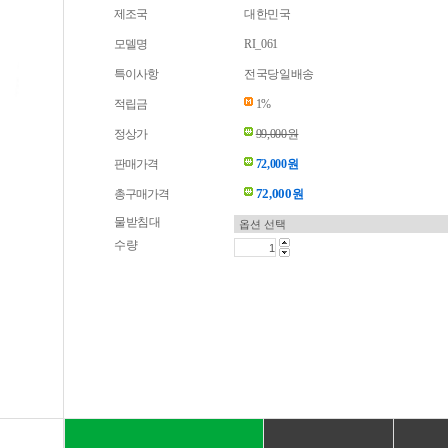
제조국
대한민국
모델명
RI_061
특이사항
전국당일배송
적립금
1%
정상가
99,000원
판매가격
72,000원
72,000
총구매가격
원
물받침대
수량