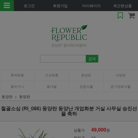
로그인
회원가입
마이페이지
최근본상품
축하화환
근조화환
동양란
서양란
꽃바구니
꽃다발
관엽식물
공기정화식물
동양란
동양란
철골소심 (RI_086) 동양란 동양난 개업화분 거실 사무실 승진선
물 축하
49,000
상품가
원
적립금
1%