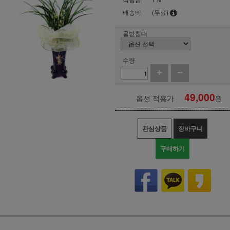
배송비
(무료)
물받침대
수량
49,000
옵션 적용가
원
관심상품
장바구니
구매하기