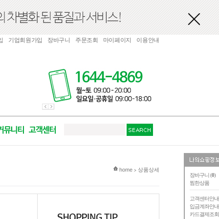
입
기업회원가입
장바구니
주문조회
마이페이지
이용안내
현재 위치
home
상품상세
>
장바구니 (
0
)
찜한상품
고객센터안
입금계좌안
카드결제조