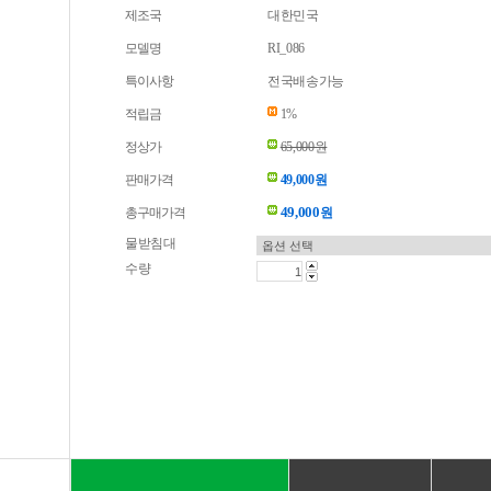
제조국
대한민국
모델명
RI_086
특이사항
전국배송가능
적립금
1%
정상가
65,000원
판매가격
49,000원
49,000
총구매가격
원
물받침대
수량