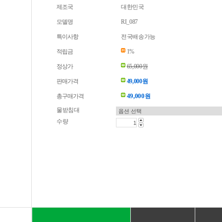
제조국
대한민국
모델명
RI_087
특이사항
전국배송가능
적립금
1%
정상가
65,000원
판매가격
49,000원
49,000
총구매가격
원
물받침대
수량