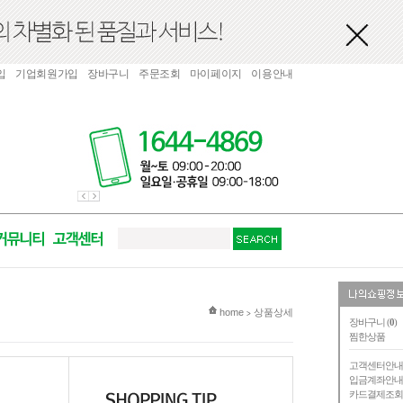
입
기업회원가입
장바구니
주문조회
마이페이지
이용안내
현재 위치
home
상품상세
>
장바구니 (
0
)
찜한상품
고객센터안
입금계좌안
카드결제조