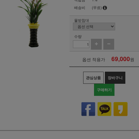
배송비
(무료)
물받침대
수량
69,000
옵션 적용가
원
관심상품
장바구니
구매하기