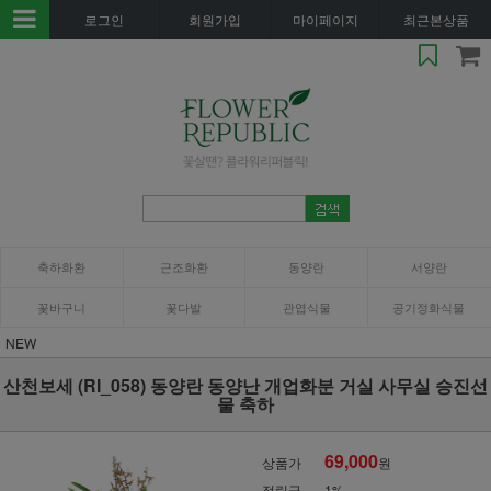
로그인
회원가입
마이페이지
최근본상품
축하화환
근조화환
동양란
서양란
꽃바구니
꽃다발
관엽식물
공기정화식물
NEW
산천보세 (RI_058) 동양란 동양난 개업화분 거실 사무실 승진선
물 축하
69,000
상품가
원
적립금
1%